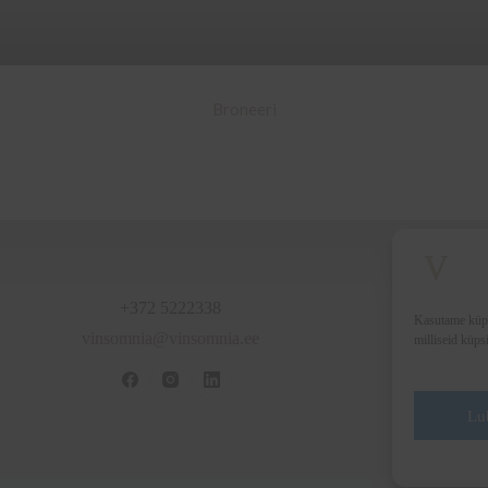
Broneeri
+372 5222338
Kasutame küpsi
vinsomnia@vinsomnia.ee
milliseid küps
Lu