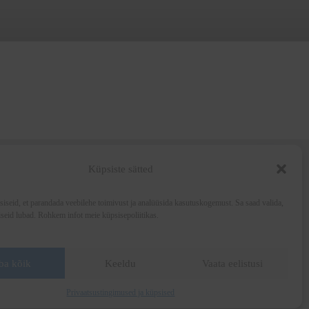
Küpsiste sätted
seid, et parandada veebilehe toimivust ja analüüsida kasutuskogemust. Sa saad valida,
Wine and the City
iseid lubad. Rohkem infot meie küpsisepoliitikas.
Art for Education
Veinikogu
Meedia
Privaatsustingimused ja küpsised
ba kõik
Keeldu
Vaata eelistusi
Müügitingimused
Privaatsustingimused ja küpsised