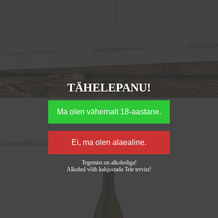
TÄHELEPANU!
Clos Alkio maitseelamusõhtu
tud saloonilikus õhkkonnas.
Tegemist on alkoholiga!
Alkohol võib kahjustada Teie tervist!