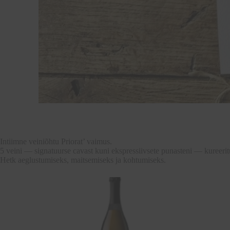
Intiimne veiniõhtu Priorat’ vaimus.
5 veini — signatuurse cavast kuni ekspressiivsete punasteni — kureeri
Hetk aeglustumiseks, maitsemiseks ja kohtumiseks.