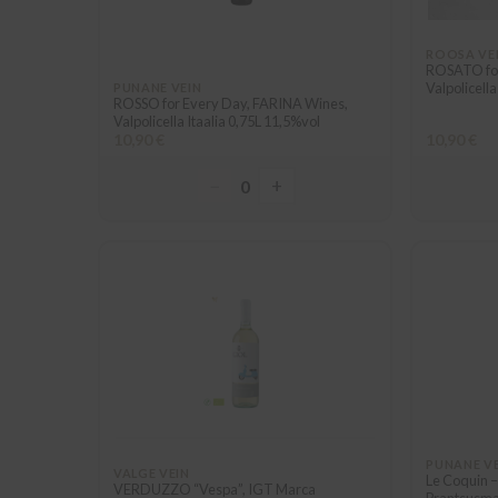
ROOSA VE
ROSATO for
Valpolicella
PUNANE VEIN
ROSSO for Every Day, FARINA Wines,
Valpolicella Itaalia 0,75L 11,5%vol
10,90 €
10,90 €
−
+
0
PUNANE V
VALGE VEIN
Le Coquin –
VERDUZZO “Vespa”, IGT Marca
Prantsusmaa