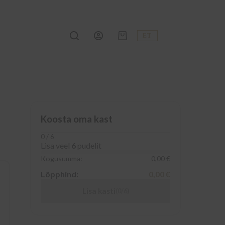
ET
Shopping
cart
Koosta oma kast
0 / 6
Lisa veel
6
pudelit
Kogusumma:
0,00 €
Lõpphind:
0,00 €
Lisa kasti
(0/6)