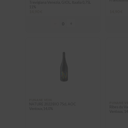
Trevigiana Venezia, GIOL, Itaalia 0,75L
11%
14,90 €
14,90 €
−
+
0
PUNANE VEIN
PUNANE V
NATURE 2022 BIO 75cl, AOC
Ribes du Va
Ventoux,14,0%
Ventoux, 1