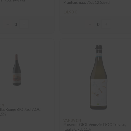
Prantsusmaa, 75cl, 12,5% vol
14,90 €
−
+
−
+
0
0
EIN
llat Rouge BIO 75cl, AOC
4,5%
VAHUVEIN
Prosecco GIOL Venezie, DOC Treviso,
Itaalia 0,75L 11%