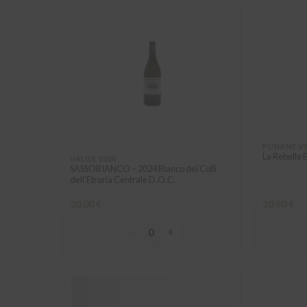
PUNANE V
La Rebelle 
VALGE VEIN
SASSOBIANCO – 2024 Bianco dei Colli
dell’Etruria Centrale D.O.C.
20,00 €
20,90 €
−
+
0