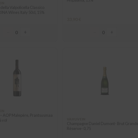
EIN
lla Valpolicella Classico
NA Wines Italy 50cl, 15%
33,90 €
−
+
−
+
0
0
EIN
 – AOP Malepère, Prantsusmaa
VAHUVEIN
% vol
Champagne Daniel Dumont- Brut Grand
Réserve- 0,75