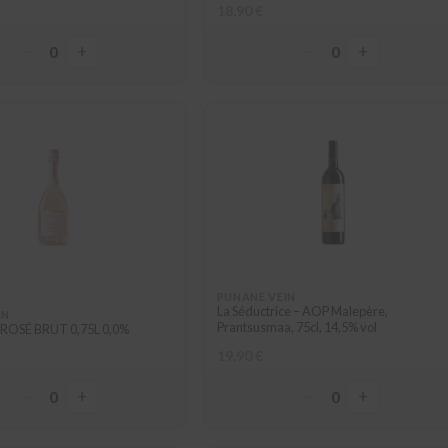
18,90 €
−
+
−
+
0
0
PUNANE VEIN
La Séductrice – AOP Malepère,
IN
Prantsusmaa, 75cl, 14,5% vol
 ROSÉ BRUT 0,75L 0,0%
19,90 €
−
+
−
+
0
0