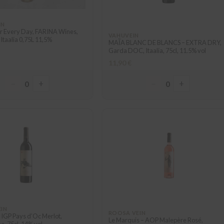
IN
 Every Day, FARINA Wines,
VAHUVEIN
 Itaalia 0,75L 11,5%
MAĨA BLANC DE BLANCS – EXTRA DRY,
Garda DOC, Itaalia, 75cl, 11.5% vol
11,90 €
−
+
−
+
0
0
EIN
ROOSA VEIN
 IGP Pays d’Oc Merlot,
Le Marquis – AOP Malepère Rosé,
, 75cl, 14% vol