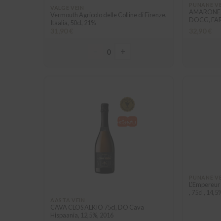
PUNANE V
VALGE VEIN
AMARONE de
Vermouth Agricolo delle Colline di Firenze,
DOCG, FARI
Itaalia, 50cl, 21%
31,90 €
32,90 €
−
+
0
PUNANE V
L’Empereur
, 75cl , 14,5
AASTA VEIN
CAVA CLOS ALKIO 75cl, DO Cava
Hispaania, 12,5%, 2016