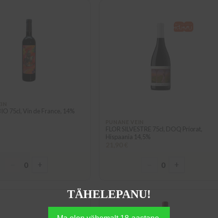
EIN
BIO 75cl, Vin de France, 14%
PUNANE VEIN
FLOR SILVESTRE 75cl, DOQ Priorat,
Hispaania 14,5%
21,90 €
−
+
−
+
0
0
TÄHELEPANU!