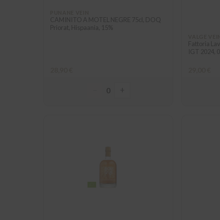
PUNANE VEIN
CAMINITO A MOTEL NEGRE 75cl, DOQ
Priorat, Hispaania, 15%
VALGE VEI
Fattoria La
IGT 2024, 0
28,90 €
29,00 €
−
+
0