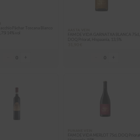
N
vacchio Pàchar Toscana Bianco
AASTA VEIN
,75l 14% vol
FAM DE VIDA GARNATXA BLANCA 75cl,
DOQ Priorat, Hispaania, 13,5%
31,90 €
−
+
−
+
0
0
PUNANE VEIN
FAM DE VIDA MERLOT 75cl, DOQ Priorat
Hispaania, 15%