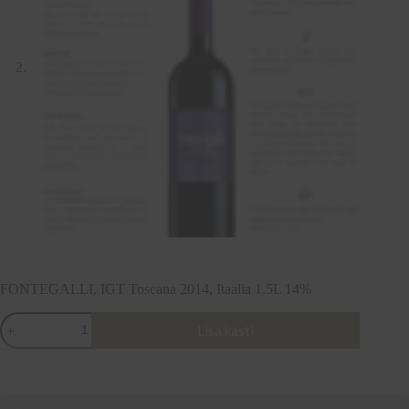
FONTEGALLI, IGT Toscana 2014, Itaalia 1,5L 14%
FONTEGALLI,
Lisa kasti
IGT
Toscana
2014,
Itaalia
1,5L