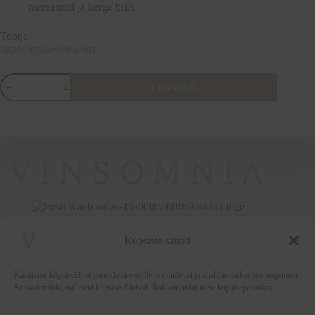
mereannid ja kerge briis
Tootja
https://maiawine.com/
MAĨA
Lisa kasti
BLANC
DE
BLANCS
-
EXTRA
DRY,
Garda
DOC,
Itaalia,
75cl,
11.5%
vol
kogus
Küpsiste sätted
+372 5222338
vinsomnia@vinsomnia.ee
Kasutame küpsiseid, et parandada veebilehe toimivust ja analüüsida kasutuskogemust.
Sa saad valida, milliseid küpsiseid lubad. Rohkem infot meie küpsisepoliitikas.