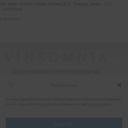
Vin Santo Riserva Chianti Rufina DOC Toscana, Itaalia , 0,5L
, 14-16%vol
Laost otsas
Küpsiste sätted
+372 5222338
vinsomnia@vinsomnia.ee
Kasutame küpsiseid, et parandada veebilehe toimivust ja analüüsida kasutuskogemust.
Sa saad valida, milliseid küpsiseid lubad. Rohkem infot meie küpsisepoliitikas.
Luba kõik