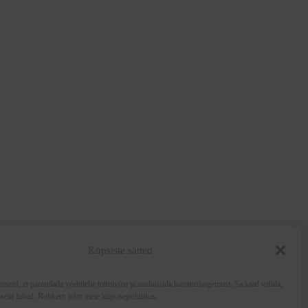
Küpsiste sätted
seid, et parandada veebilehe toimivust ja analüüsida kasutuskogemust. Sa saad valida,
Wine and the City
iseid lubad. Rohkem infot meie küpsisepoliitikas.
Art for Education