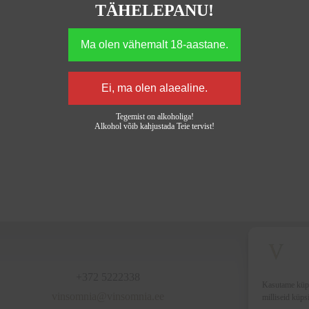
TÄHELEPANU!
Tegemist on alkoholiga!
Alkohol võib kahjustada Teie tervist!
+372 5222338
Kasutame küpsi
vinsomnia@vinsomnia.ee
milliseid küps