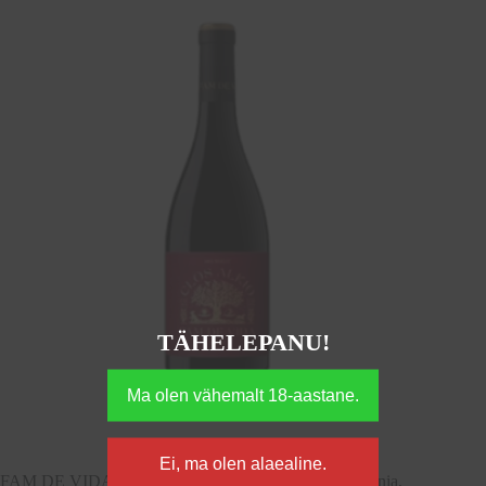
TÄHELEPANU!
FAM DE VIDA MERLOT 75cl, DOQ Priorat, Hispaania,