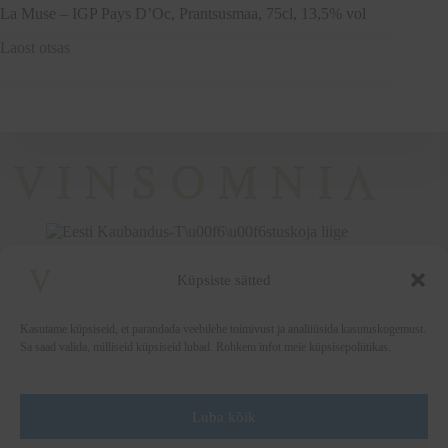
La Muse – IGP Pays D’Oc, Prantsusmaa, 75cl, 13,5% vol
Laost otsas
Küpsiste sätted
+372 5222338
vinsomnia@vinsomnia.ee
Kasutame küpsiseid, et parandada veebilehe toimivust ja analüüsida kasutuskogemust.
Sa saad valida, milliseid küpsiseid lubad. Rohkem infot meie küpsisepoliitikas.
Luba kõik