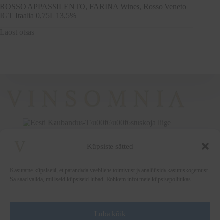
ROSSO APPASSILENTO, FARINA Wines, Rosso Veneto
IGT Itaalia 0,75L 13,5%
Laost otsas
Küpsiste sätted
+372 5222338
vinsomnia@vinsomnia.ee
Kasutame küpsiseid, et parandada veebilehe toimivust ja analüüsida kasutuskogemust.
Sa saad valida, milliseid küpsiseid lubad. Rohkem infot meie küpsisepoliitikas.
Luba kõik