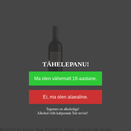
TÄHELEPANU!
Tegemist on alkoholiga!
Alkohol võib kahjustada Teie tervist!
ROSSO for Every Day, FARINA Wines, Valpolicella Itaalia