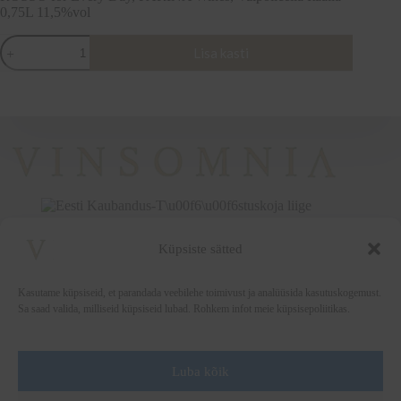
0,75L 11,5%vol
ROSSO
Lisa kasti
for
Every
Day,
FARINA
Wines,
Valpolicella
Itaalia
0,75L
11,5%vol
kogus
Küpsiste sätted
+372 5222338
vinsomnia@vinsomnia.ee
Kasutame küpsiseid, et parandada veebilehe toimivust ja analüüsida kasutuskogemust.
Sa saad valida, milliseid küpsiseid lubad. Rohkem infot meie küpsisepoliitikas.
Luba kõik