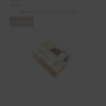
34,90
€
46,53
€
/l
Vahuvein
,
Aasta Vein
,
BUILD A BOX
Lisa kasti