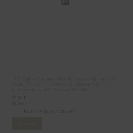
1427 Raboso Spumante Metodo Classico Vintage 2013,
Itaalia, 75cl, 12% – Limiteeritud väljaanne 1427
nummerdatud pudelit “Edizioni Limitate”
37,90
€
50,53
€
/l
BUILD A BOX
,
Vahuvein
Lisa kasti