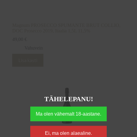
Magnum PROSECCO SPUMANTE BRUT COLLIO,
DOC Prosecco 2019, Itaalia 1,5L 11,5%
49,00
€
Vahuvein
Lisa kasti
TÄHELEPANU!