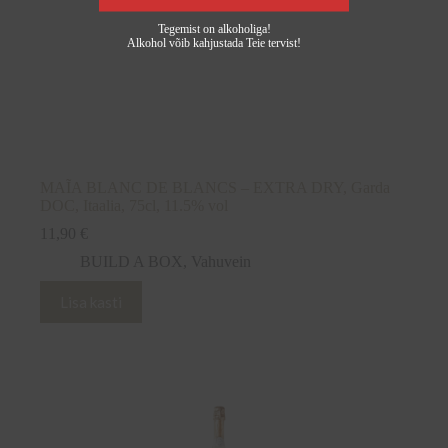
Tegemist on alkoholiga!
Alkohol võib kahjustada Teie tervist!
MAĨA BLANC DE BLANCS – EXTRA DRY, Garda
DOC, Itaalia, 75cl, 11.5% vol
11,90
€
BUILD A BOX
,
Vahuvein
Lisa kasti