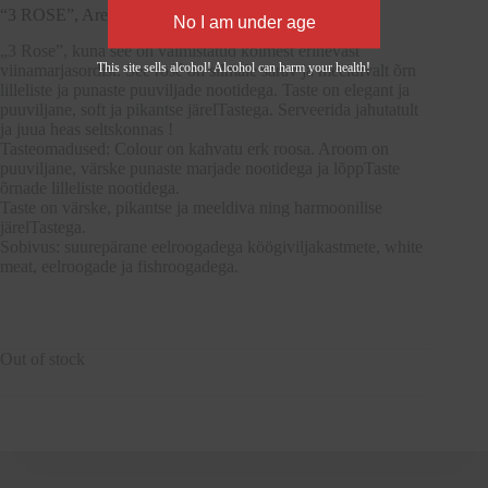
“3 ROSE”, Aresca Vini, Piemonte Italy 0,75L 12,5%
„3 Rose”, kuna see on valmistatud kolmest erinevast
This site sells alcohol! Alcohol can harm your health!
viinamarjasordist. See rosé on silmale särav ja meeldivalt õrn
lilleliste ja punaste puuviljade nootidega. Taste on elegant ja
puuviljane, soft ja pikantse järelTastega. Serveerida jahutatult
ja juua heas seltskonnas !
Tasteomadused: Colour on kahvatu erk roosa. Aroom on
puuviljane, värske punaste marjade nootidega ja lõppTaste
õrnade lilleliste nootidega.
Taste on värske, pikantse ja meeldiva ning harmoonilise
järelTastega.
Sobivus: suurepärane eelroogadega köögiviljakastmete, white
meat, eelroogade ja fishroogadega.
Out of stock