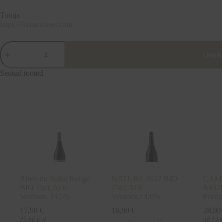
Tootja
https://farinawines.com
AMARONE
della
Lisa k
Valpolicella
Classico
Seotud tooted
DOCG,
FARINA
Wines
Italy
50cl,
15%
kogus
Ribes du Vallat Rouge
NATURE 2022 BIO
CAM
BIO 75cl, AOC
75cl, AOC
NEGR
Ventoux, 14,5%
Ventoux,14,0%
Prior
17,90
€
16,90
€
28,9
23,86
€
/l
38,53