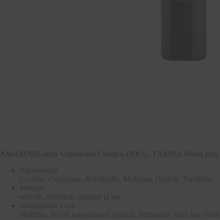
AMARONE della Valpolicella Classico DOCG, FARINA Wines Italy 
Viinamarjad
Corvina, Corvinone, Rondinella, Molinara, Oseleta, Turchetta
Iseloom
eeterlik, vürtsikas, täidlane ja soe
Nautimiseks koos
ulukiliha, kõvad laagerdunud juustud, kohtumine vana hea sõbr