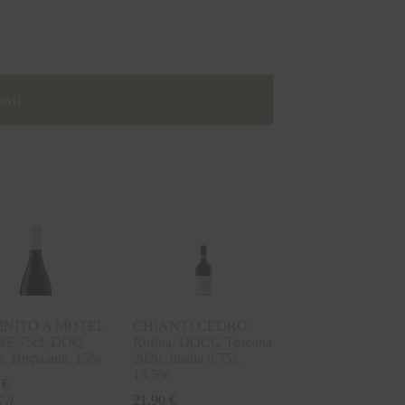
asti
INITO A MOTEL
CHIANTI CEDRO
E 75cl, DOQ
Rufina, DOCG Toscana
at, Hispaania, 15%
2020, Itaalia 0,75L
13,5%
0
€
21,90
€
€
/l