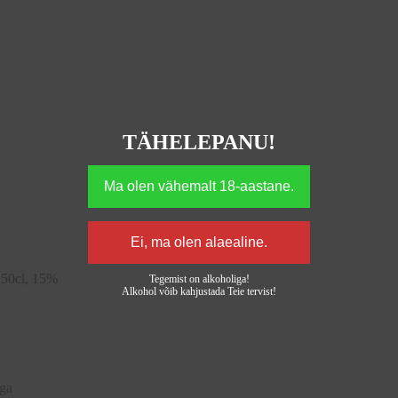
TÄHELEPANU!
50cl, 15%
Tegemist on alkoholiga!
Alkohol võib kahjustada Teie tervist!
aga