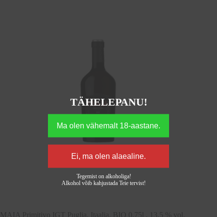
TÄHELEPANU!
Tegemist on alkoholiga!
Alkohol võib kahjustada Teie tervist!
MAIA Primitivo IGT Puglia, Itaalia, BIO 0,75l , 13,5 % vol.