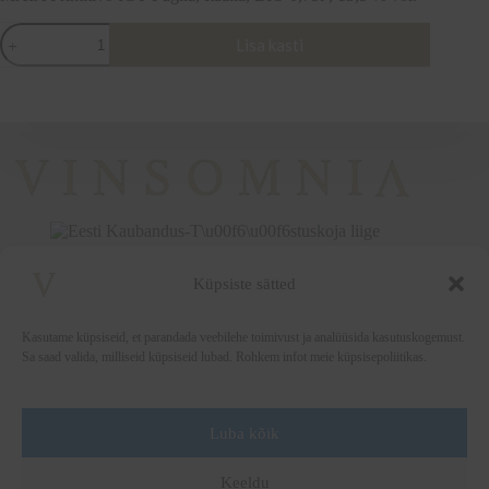
MAIA
Lisa kasti
Primitivo
IGT
Puglia,
Itaalia,
BIO
0,75l
,
13,5
%
vol.
kogus
Küpsiste sätted
+372 5222338
vinsomnia@vinsomnia.ee
Kasutame küpsiseid, et parandada veebilehe toimivust ja analüüsida kasutuskogemust.
Sa saad valida, milliseid küpsiseid lubad. Rohkem infot meie küpsisepoliitikas.
Luba kõik
Wine and the City
Keeldu