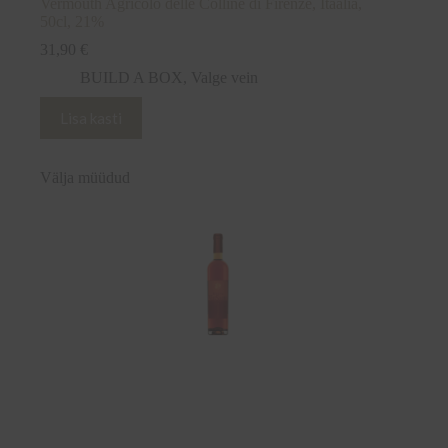
Vermouth Agricolo delle Colline di Firenze, Itaalia,
50cl, 21%
31,90
€
BUILD A BOX
,
Valge vein
Lisa kasti
Välja müüdud