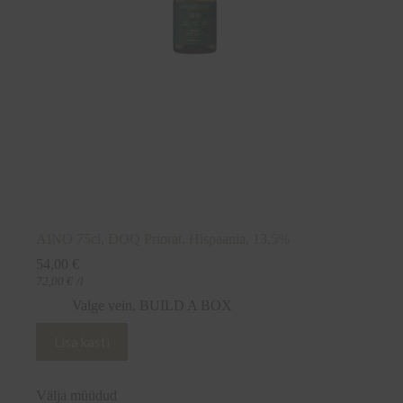
AINO 75cl, DOQ Priorat, Hispaania, 13,5%
54,00
€
72,00
€
/l
Valge vein
,
BUILD A BOX
Lisa kasti
Välja müüdud