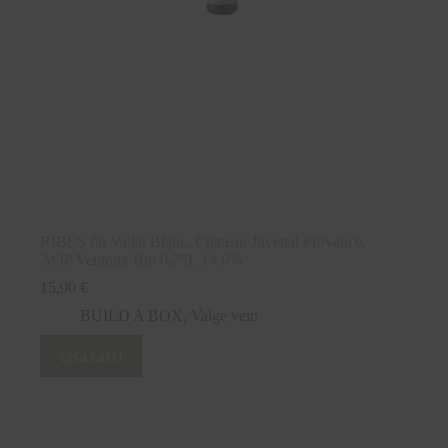
RIBES du Vallat Blanc, Chateau Juvenal Provence,
AOP Ventoux Bio 0,75L 14,0%
15,90
€
BUILD A BOX
,
Valge vein
Lisa kasti