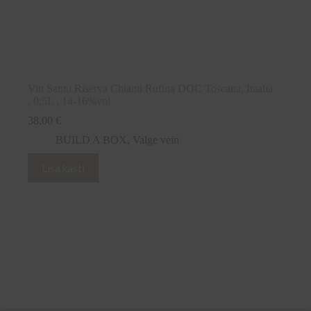
Vin Santo Riserva Chianti Rufina DOC Toscana, Itaalia
, 0,5L , 14-16%vol
38,00
€
BUILD A BOX
,
Valge vein
Lisa kasti