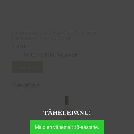
La Souveraine – IGP Pays d’Oc Chardonnay ,
Prantsusmaa , 75cl , 13,5% vol
18,60
€
BUILD A BOX
,
Valge vein
Lisa kasti
Välja müüdud
TÄHELEPANU!