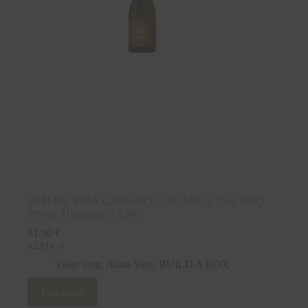
FAM DE VIDA GARNATXA BLANCA 75cl, DOQ
Priorat, Hispaania, 13,5%
31,90
€
42,53
€
/l
Valge vein
,
Aasta Vein
,
BUILD A BOX
Lisa kasti