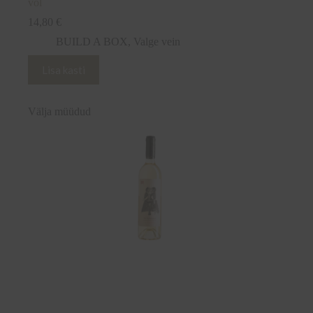
vol
14,80
€
BUILD A BOX
,
Valge vein
Lisa kasti
Välja müüdud