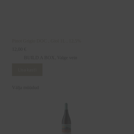
Pinot Grigio DOC , Giol 1L , 12,5%
12,00
€
BUILD A BOX
,
Valge vein
Lisa kasti
Välja müüdud