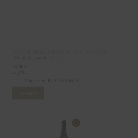
FAM DE VIDA CHENIN BLANC 75cl, DOQ
Priorat, Hispaania, 14%
39,90
€
53,20
€
/l
Valge vein
,
BUILD A BOX
Lisa kasti