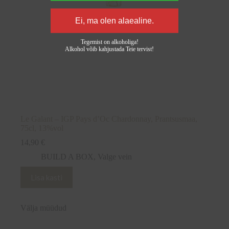
Tegemist on alkoholiga!
Alkohol võib kahjustada Teie tervist!
Le Galant – IGP Pays d’Oc Chardonnay, Prantsusmaa,
75cl, 13%vol
14,90
€
BUILD A BOX
,
Valge vein
Lisa kasti
Välja müüdud