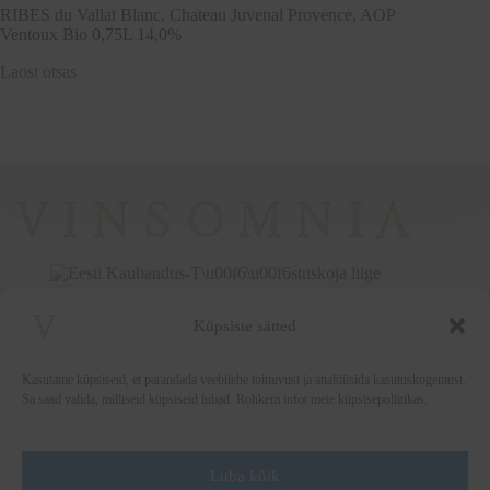
RIBES du Vallat Blanc, Chateau Juvenal Provence, AOP
Ventoux Bio 0,75L 14,0%
Laost otsas
Küpsiste sätted
+372 5222338
vinsomnia@vinsomnia.ee
Kasutame küpsiseid, et parandada veebilehe toimivust ja analüüsida kasutuskogemust.
Sa saad valida, milliseid küpsiseid lubad. Rohkem infot meie küpsisepoliitikas.
Luba kõik