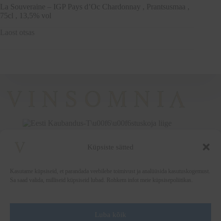
La Souveraine – IGP Pays d’Oc Chardonnay , Prantsusmaa ,
75cl , 13,5% vol
Laost otsas
Küpsiste sätted
+372 5222338
vinsomnia@vinsomnia.ee
Kasutame küpsiseid, et parandada veebilehe toimivust ja analüüsida kasutuskogemust.
Sa saad valida, milliseid küpsiseid lubad. Rohkem infot meie küpsisepoliitikas.
Luba kõik