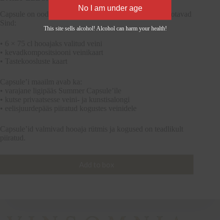
Capsule on oodatud hooajaline rituaal, mille avamisel ootavad
Sind:
This site sells alcohol! Alcohol can harm your health!
• 6 × 75 cl hooajaks valitud veini
• kevadkompositsiooni veinikaart
• Tastekoosluste kaart
Capsule’i maailm avab ka:
• varajane ligipääs Summer Capsule’ile
• kutse privaatsesse veini- ja kunstisalongi
• eelisjuurdepääs piiratud kogustes veinidele
Capsule’id valmivad hooaja rütmis ja kogused on teadlikult
piiratud.
Add to box