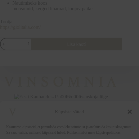
Nautimiseks koos
mereannid, kerged liharoad, loojuv päike
Tootja
https://giolitalia.com/
1427
Lisa kasti
Raboso
Spumante
Metodo
Classico
Vintage
2013,
Itaalia,
75cl,
12%
-
Limiteeritud
väljaanne
1427
Küpsiste sätted
nummerdatud
+372 5222338
pudelit
vinsomnia@vinsomnia.ee
“Edizioni
Kasutame küpsiseid, et parandada veebilehe toimivust ja analüüsida kasutuskogemust.
Limitate”
Sa saad valida, milliseid küpsiseid lubad. Rohkem infot meie küpsisepoliitikas.
kogus