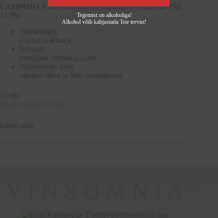
CAMINITO A MOTEL Blanca 2023 D.O. Terra Alta 75cl
13,5%
Tegemist on alkoholiga!
Alkohol võib kahjustada Teie tervist!
Viinamarjad
Garnatxa Blanca
Iseloom
puuviljad, tsitrused, peen
Nautimiseks koos
värsked lilled ja Sinu lemmikroog
Tootja
https://closalkio.com/
Laost otsas