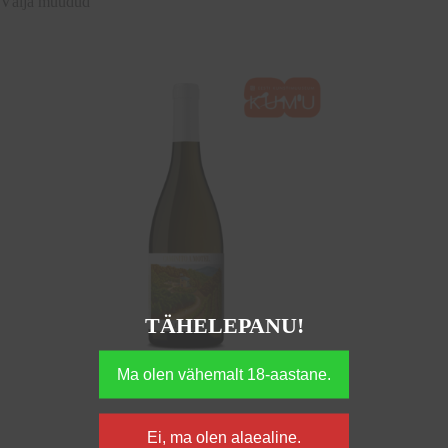
Välja müüdud
TÄHELEPANU!