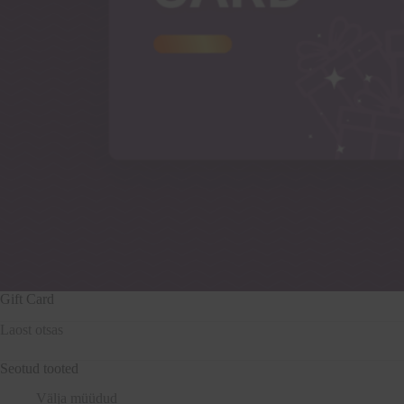
Gift Card
Laost otsas
Seotud tooted
Välja müüdud