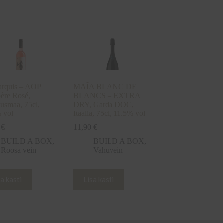
rquis – AOP
MAĨA BLANC DE
ère Rosé,
BLANCS – EXTRA
susmaa, 75cl,
DRY, Garda DOC,
 vol
Itaalia, 75cl, 11.5% vol
0
€
11,90
€
BUILD A BOX
,
BUILD A BOX
,
Roosa vein
Vahuvein
sa kasti
Lisa kasti