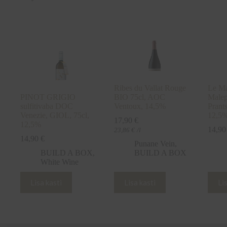
Ribes du Vallat Rouge
Le Ma
PINOT GRIGIO
BIO 75cl, AOC
Malep
sulfitivaba DOC
Ventoux, 14,5%
Prant
Venezie, GIOL, 75cl,
12,5%
17,90
€
12,5%
14,9
23,86
€
/l
14,90
€
Punane Vein
,
BUILD A BOX
,
BUILD A BOX
White Wine
Lisa kasti
Lisa kasti
Li