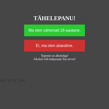
TÄHELEPANU!
Tegemist on alkoholiga!
Alkohol võib kahjustada Teie tervist!
2018, 0,75L 14%