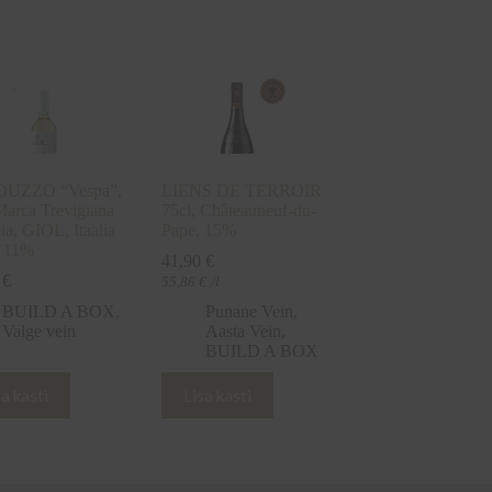
UZZO “Vespa”,
LIENS DE TERROIR
arca Trevigiana
75cl, Châteauneuf-du-
ia, GIOL, Itaalia
Pape, 15%
L 11%
41,90
€
0
€
55,86
€
/l
BUILD A BOX
,
Punane Vein
,
Valge vein
Aasta Vein
,
BUILD A BOX
sa kasti
Lisa kasti