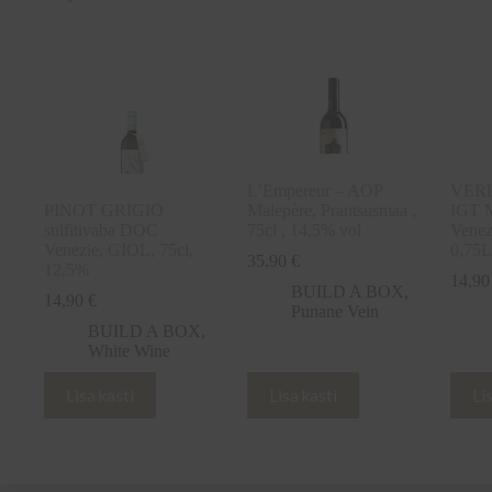
L’Empereur – AOP
VERD
PINOT GRIGIO
Malepère, Prantsusmaa ,
IGT M
sulfitivaba DOC
75cl , 14,5% vol
Venez
Venezie, GIOL, 75cl,
0,75
35,90
€
12,5%
14,9
BUILD A BOX
,
14,90
€
Punane Vein
BUILD A BOX
,
White Wine
Lisa kasti
Lisa kasti
Li