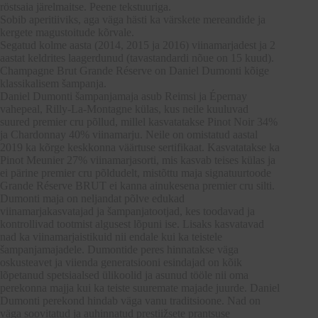
röstsaia järelmaitse. Peene tekstuuriga.
Sobib aperitiiviks, aga väga hästi ka värskete mereandide ja
kergete magustoitude kõrvale.
Segatud kolme aasta (2014, 2015 ja 2016) viinamarjadest ja 2
aastat keldrites laagerdunud (tavastandardi nõue on 15 kuud).
Champagne Brut Grande Réserve on Daniel Dumonti kõige
klassikalisem šampanja.
Daniel Dumonti šampanjamaja asub Reimsi ja Épernay
vahepeal, Rilly-La-Montagne külas, kus neile kuuluvad
suured premier cru põllud, millel kasvatatakse Pinot Noir 34%
ja Chardonnay 40% viinamarju. Neile on omistatud aastal
2019 ka kõrge keskkonna väärtuse sertifikaat. Kasvatatakse ka
Pinot Meunier 27% viinamarjasorti, mis kasvab teises külas ja
ei pärine premier cru põldudelt, mistõttu maja signatuurtoode
Grande Réserve BRUT ei kanna ainukesena premier cru silti.
Dumonti maja on neljandat põlve edukad
viinamarjakasvatajad ja šampanjatootjad, kes toodavad ja
kontrollivad tootmist algusest lõpuni ise. Lisaks kasvatavad
nad ka viinamarjaistikuid nii endale kui ka teistele
šampanjamajadele. Dumontide peres hinnatakse väga
oskusteavet ja viienda generatsiooni esindajad on kõik
lõpetanud spetsiaalsed ülikoolid ja asunud tööle nii oma
perekonna majja kui ka teiste suuremate majade juurde. Daniel
Dumonti perekond hindab väga vanu traditsioone. Nad on
väga soovitatud ja auhinnatud prestiižsete prantsuse