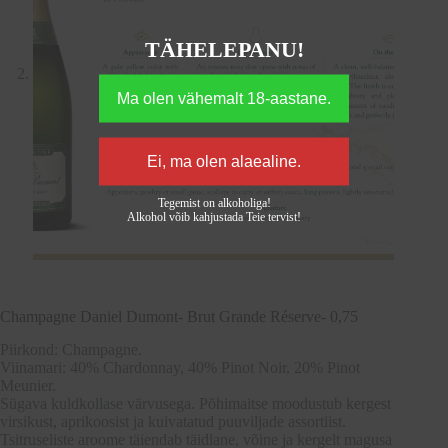
TÄHELEPANU!
Tegemist on alkoholiga!
Alkohol võib kahjustada Teie tervist!
Champagne Daniel Dumont- Brut Grande Réserve- 0,75
Piirkond: Champagne.
Viinamari: 40% Chardonnay, 40% Pinot Noir, 20% Pinot
Meunier.
Sügava kuldkollase värvusega. Põhimaitse moodustub kergest
virsikust, aprikoosist ja kuivatatud puuviljade assortiist.
Tsitruseliste aroome täiendab täidlane, võine ja kergelt magusa