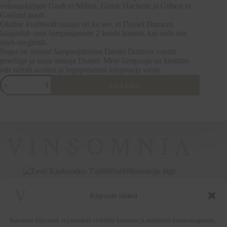
veiniajakirjade Gault et Millau, Guide Hachette ja Gilbert et
Gaillard poolt.
Oluline kvaliteedi näitaja on ka see, et Daniel Dumont
laagerdab oma šampanjasorte 2 korda kauem, kui seda ette
näeb reeglistik.
Nagu on öelnud šampanjamõisa Daniel Dumont vanim
pereliige ja maja asutaja Daniel: Meie šampanja on kingitus,
mis näitab austust ja lugupidamist kingisaaja vastu.
Champagne
Lisa kasti
Daniel
Dumont-
Brut
Grande
Réserve-
0,75
kogus
Küpsiste sätted
+372 5222338
vinsomnia@vinsomnia.ee
Kasutame küpsiseid, et parandada veebilehe toimivust ja analüüsida kasutuskogemust.