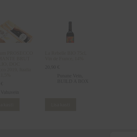
num PROSECCO
La Rebelle BIO 75cl,
MANTE BRUT
Vin de France, 14%
IO, DOC
20,90
€
co 2019, Itaalia
11,5%
Punane Vein
,
BUILD A BOX
0
€
Vahuvein
sa kasti
Lisa kasti