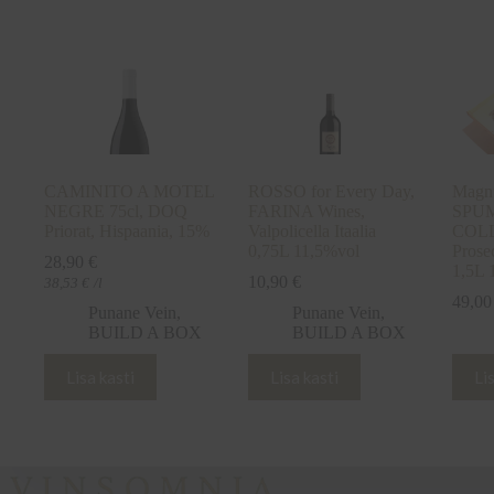
CAMINITO A MOTEL
ROSSO for Every Day,
Mag
NEGRE 75cl, DOQ
FARINA Wines,
SPU
Priorat, Hispaania, 15%
Valpolicella Itaalia
COLL
0,75L 11,5%vol
Prosec
28,90
€
1,5L 
10,90
€
38,53
€
/l
49,0
Punane Vein
,
Punane Vein
,
BUILD A BOX
BUILD A BOX
Lisa kasti
Lisa kasti
Li