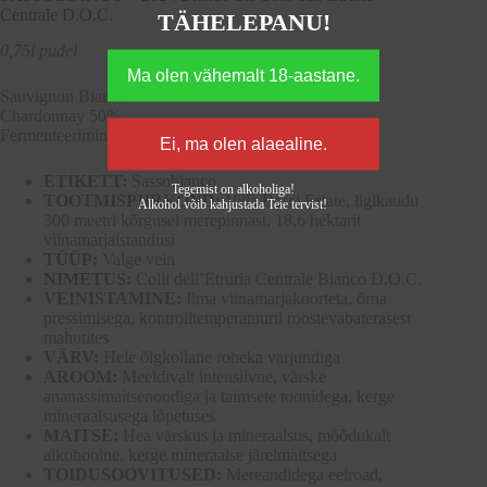
Centrale D.O.C.
TÄHELEPANU!
0,75l pudel
Sauvignon Bianco 50%
Chardonnay 50%
Fermenteerimine roostevabaterasest mahutites.
ETIKETT:
Sassobianco
Tegemist on alkoholiga!
TOOTMISPIIRKOND:
Villa Bossi Estate, ligikaudu
Alkohol võib kahjustada Teie tervist!
300 meetri kõrgusel merepinnast, 18,6 hektarit
viinamarjaistandusi
TÜÜP:
Valge vein
NIMETUS:
Colli dell’Etruria Centrale Bianco D.O.C.
VEINISTAMINE:
Ilma viinamarjakoorteta, õrna
pressimisega, kontrolltemperatuuril roostevabaterasest
mahutites
VÄRV:
Hele õlgkollane roheka varjundiga
AROOM:
Meeldivalt intensiivne, värske
ananassimaitsenoodiga ja taimsete toonidega, kerge
mineraalsusega lõpetuses
MAITSE:
Hea värskus ja mineraalsus, mõõdukalt
alkohoolne, kerge mineraalse järelmaitsega
TOIDUSOOVITUSED:
Mereandidega eelroad,