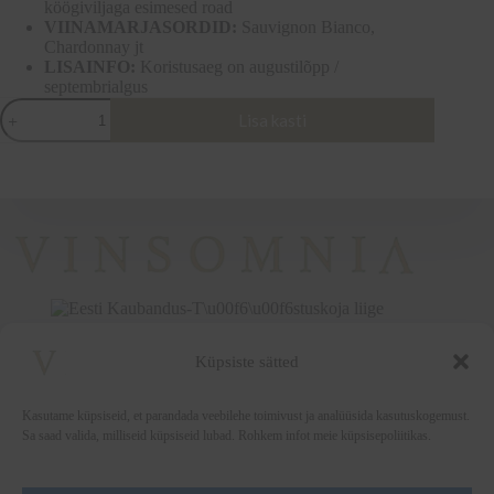
köögiviljaga esimesed road
VIINAMARJASORDID:
Sauvignon Bianco,
Chardonnay jt
LISAINFO:
Koristusaeg on augustilõpp /
septembrialgus
SASSOBIANCO
Lisa kasti
-
2024
Bianco
dei
Colli
dell’Etruria
Centrale
D.O.C.
kogus
Küpsiste sätted
+372 5222338
vinsomnia@vinsomnia.ee
Kasutame küpsiseid, et parandada veebilehe toimivust ja analüüsida kasutuskogemust.
Sa saad valida, milliseid küpsiseid lubad. Rohkem infot meie küpsisepoliitikas.